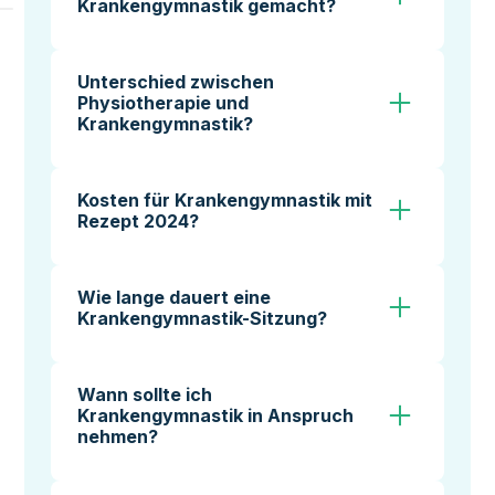
Krankengymnastik gemacht?
verbessert und Schmerzen lindert.
Hauptsächlich gezielte Übungen und manuelle
Techniken zur Lockerung, Dehnung und
Unterschied zwischen
Kräftigung von Muskulatur und Gelenken.
Physiotherapie und
Krankengymnastik?
Krankengymnastik ist ein Teilbereich der
Physiotherapie, fokussiert auf Übungen und
Kosten für Krankengymnastik mit
manuelle Techniken. Physiotherapie umfasst
Rezept 2024?
zusätzlich weitere Behandlungsformen (z. B.
In der Regel von der Krankenkasse
Elektrotherapie, Wärmeanwendungen).
übernommen, mit einer geringen Zuzahlung
Wie lange dauert eine
von ca. 10 Euro pro Verordnung.
Krankengymnastik-Sitzung?
Üblich sind 20 bis 30 Minuten pro Sitzung, je
nach Beschwerdebild und Therapieplan.
Wann sollte ich
Krankengymnastik in Anspruch
nehmen?
Bei Rückenschmerzen, Gelenkbeschwerden,