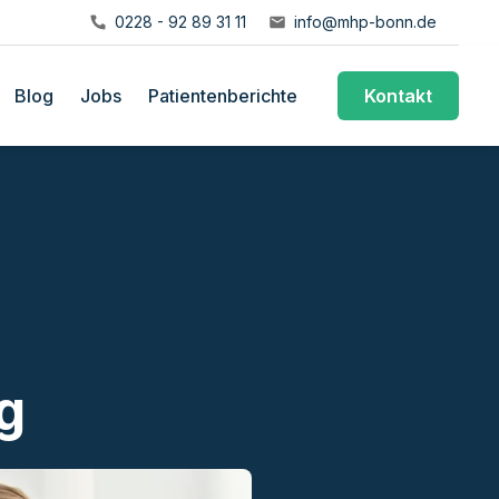
0228 - 92 89 31 11
info@mhp-bonn.de
Blog
Jobs
Patientenberichte
Kontakt
g