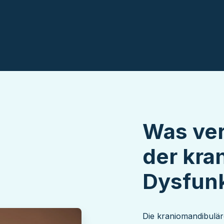
Was ver
der kra
Dysfun
Die kraniomandibulär