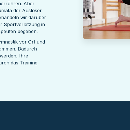
herrühren. Aber
umata der Auslöser
ehandeln wir darüber
er Sportverletzung in
apeuten begeben.
ymnastik vor Ort und
usammen. Dadurch
t werden, Ihre
rch das Training