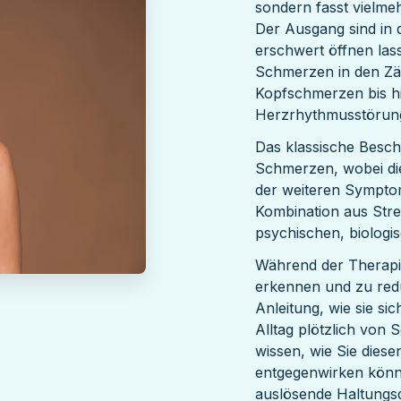
sondern fasst vielm
Der Ausgang sind in d
erschwert öffnen las
Schmerzen in den Zä
Kopfschmerzen bis hi
Herzrhythmusstörun
Das klassische Besch
Schmerzen, wobei di
der weiteren Symptom
Kombination aus Stre
psychischen, biologi
Während der Therapie
erkennen und zu redu
Anleitung, wie sie si
Alltag plötzlich von
wissen, wie Sie dies
entgegenwirken könne
auslösende Haltungsd