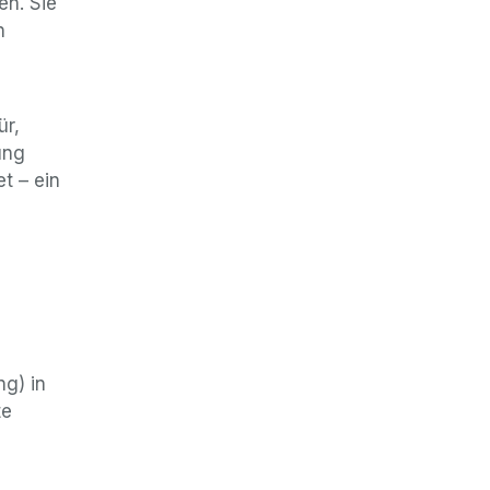
en. Sie
n
ür,
ung
t – ein
ng) in
te