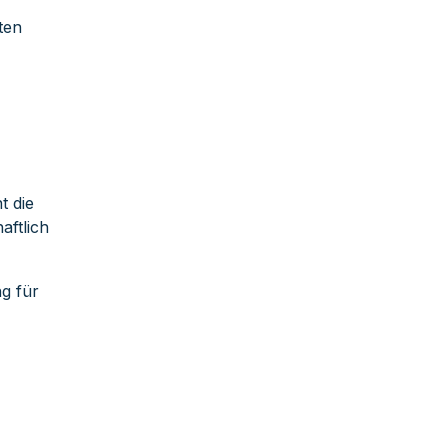
ten
t die
aftlich
g für