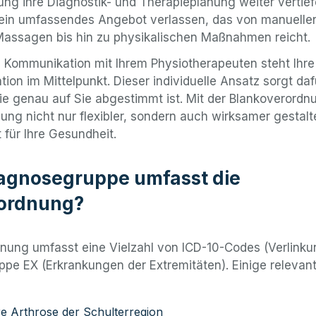
ng ihre Diagnostik- und Therapieplanung weiter vertief
 ein umfassendes Angebot verlassen, das von manuelle
Massagen bis hin zu physikalischen Maßnahmen reicht.
e Kommunikation mit Ihrem Physiotherapeuten steht Ihre
tion im Mittelpunkt. Dieser individuelle Ansatz sorgt daf
ie genau auf Sie abgestimmt ist. Mit der Blankoverordn
ung nicht nur flexibler, sondern auch wirksamer gestalte
t für Ihre Gesundheit.
agnosegruppe umfasst die
ordnung?
nung umfasst eine Vielzahl von ICD-10-Codes (Verlinku
pe EX (Erkrankungen der Extremitäten). Einige relevan
e Arthrose der Schulterregion