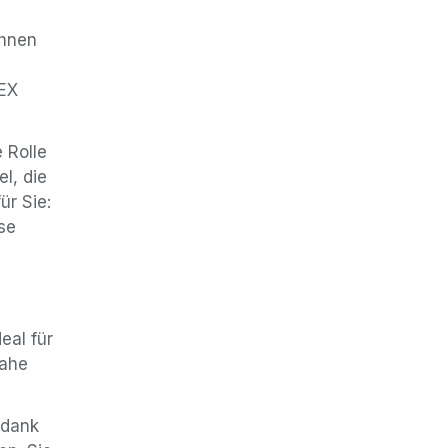
Ihnen
 EX
 Rolle
el, die
ür Sie:
se
eal für
nahe
 dank