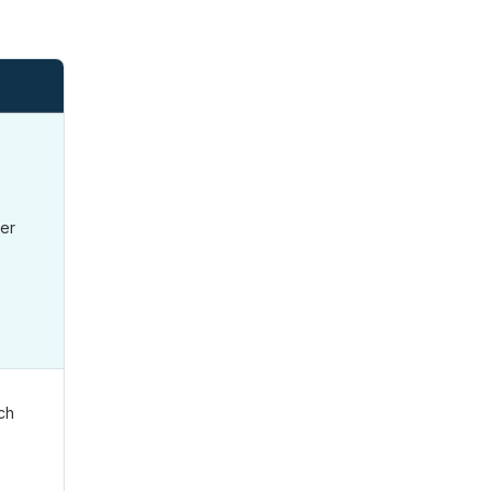
er
ch