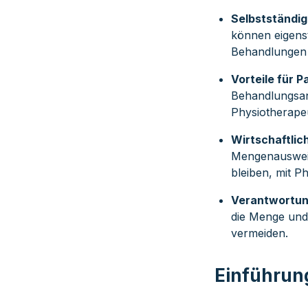
Selbstständi
können eigenst
Behandlungen 
Vorteile für 
Behandlungsan
Physiotherape
Wirtschaftlic
Mengenausweitu
bleiben, mit P
Verantwortun
die Menge und
vermeiden.
Einführun